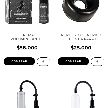
CREMA
REPUESTO GENÉRICO
VOLUMINIZANTE -
DE BOMBA PARA EL
VASODILATADOR -
PENE - SILICONE
ESTIMULADOR DE
SLEEVE BLACK -
$58.000
$25.000
ERECCIÓN - BLACK
MEDIDA UNIVERSAL
POWER - MARCA SEN
INTIMO - 30 ML