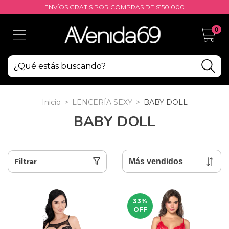
ENVÍOS GRATIS POR COMPRAS DE $150.000
0
Inicio
>
LENCERÍA SEXY
>
BABY DOLL
BABY DOLL
Filtrar
33
%
OFF